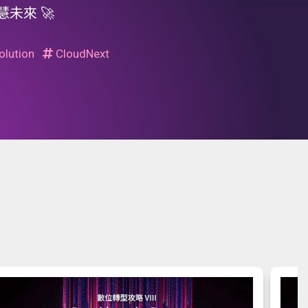
未來 🚀
lution
CloudNext