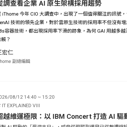
從調查看企業 AI 原生架構採用趨勢
從 iThome 今年 CIO 大調查中，出現了一個值得關注的
GenAI 技術的領先企業，對於雲原生技術的採用率不但沒有增加
K8s容器技術，都出現採用率下滑的跡象，為何 GAI 用越
依賴？
王宏仁
Thome 副總編輯
026/08/12 14:40 ~ 15:20
IT EXPLAINED VIII
超越維運極限：以 IBM Concert 打造 AI 
面對 AI 驅動的「漏洞末日」，威脅從現蹤到爆發已從數週縮