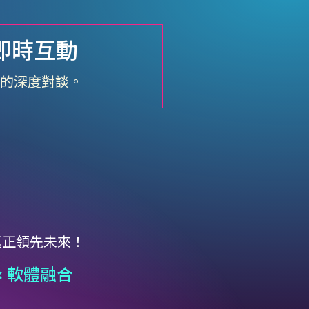
 即時互動
線的深度對談。
真正領先未來！
安 × 軟體融合