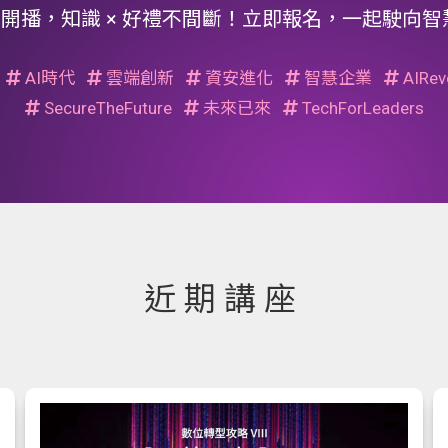
開播，知識 × 好禮不間斷！立即報名，一起駛向智慧
AI時代
雲端創新
資安進化
智慧企業
AIRevo
SecureTheFuture
未來已來
TechForLeaders
近期講座