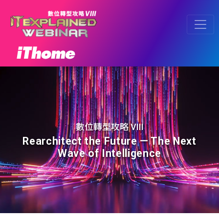
數位轉型攻略 VIII
Rearchitect the Future — The Next
Wave of Intelligence