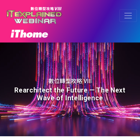
數位轉型攻略 VIII
Rearchitect the Future — The Next
Wave of Intelligence