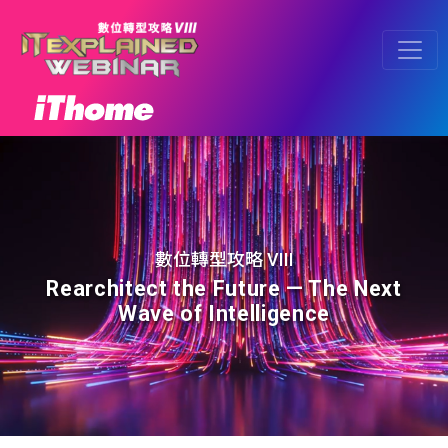
數位轉型攻略 VIII
Rearchitect the Future — The Next
Wave of Intelligence