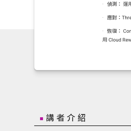
·
偵測：
運用
·
應對：
Thr
·
恢復：
Co
用 Cloud 
講者介紹