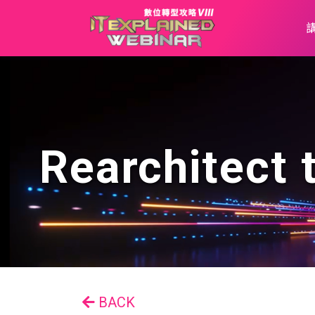
Rearchitect 
BACK