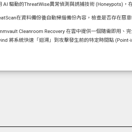
 AI 驅動的ThreatWise異常偵測與誘捕技術 (Honeypot
eatScan
在資料
備份後
自動掃描備份內容，檢查是否存在惡意
mmvault Cleanroom Recovery 在雲中提供一個隨
Rewind 將系統快速「迴溯」到攻擊發生前的特定時間點 (Point-in-