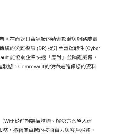
領導者。在面對日益猖獗的勒索軟體與網路威脅
的災難復原 (DR) 提升至營運韌性 (Cyber
mmvault 能協助企業快速「應對」並隔離威脅，
態。Commvault的使命是確保您的資料
與實踐，（With從前期架構諮詢、解決方案導入建
服務。憑藉其卓越的技術實力與客戶服務，